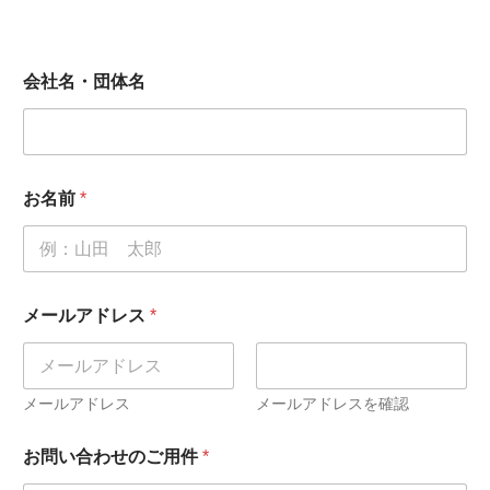
会社名・団体名
お名前
*
*
メールアドレス
*
お
問
い
合
わ
メールアドレス
メールアドレスを確認
せ
内
お問い合わせのご用件
*
容
お