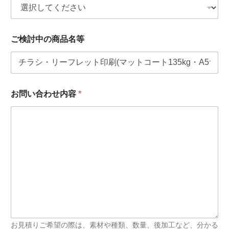
問
い
合
わ
ご検討中の商品名等
せ
の
ご
用
件
お問い合わせ内容
*
お見積りご希望の際は、素材や種類、数量、後加工など、分かる