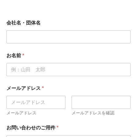
会
会社名・団体名
社
名
・
団
体
名
お名前
*
お
問
い
合
わ
せ
メールアドレス
*
の
ご
用
件
メールアドレス
メールアドレスを確認
ご
検
お問い合わせのご用件
*
討
中