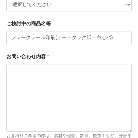
*
ご検討中の商品名等
参
考
U
R
L
が
お問い合わせ内容
*
あ
る
場
合
は
こ
ち
ら
に
記
入
を
お
お見積りご希望の際は、素材や種類、数量、後加工など、分かる
願