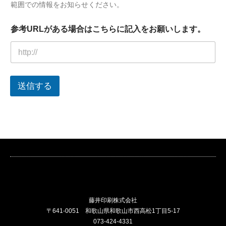
範囲での情報をお知らせください。
い
し
ま
参考URLがある場合はこちらに記入をお願いします。
す
。
送信する
藤井印刷株式会社
〒641-0051 和歌山県和歌山市西高松1丁目5-17
073-424-4331