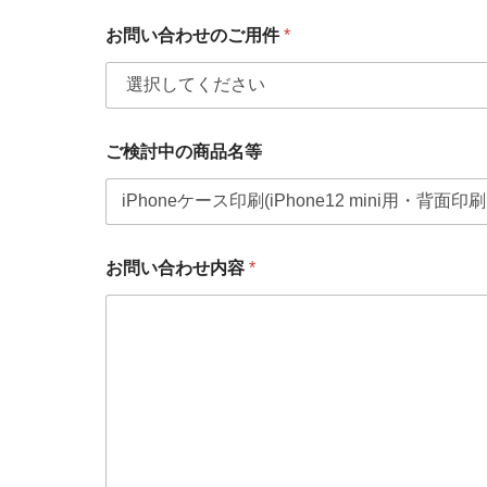
レ
ス
お問い合わせのご用件
*
会
社
名
・
団
体
ご検討中の商品名等
名
お問い合わせ内容
*