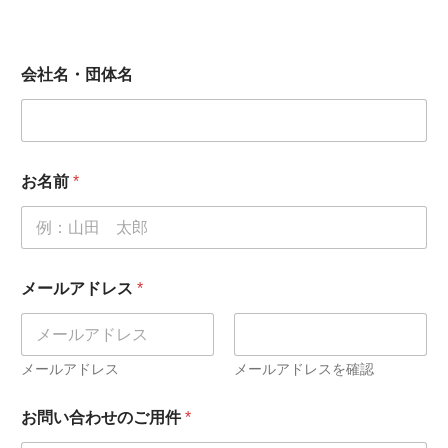
会社名・団体名
お名前
*
会
メールアドレス
*
社
名
・
団
体
メールアドレス
メールアドレスを確認
名
ご
お問い合わせのご用件
*
検
討