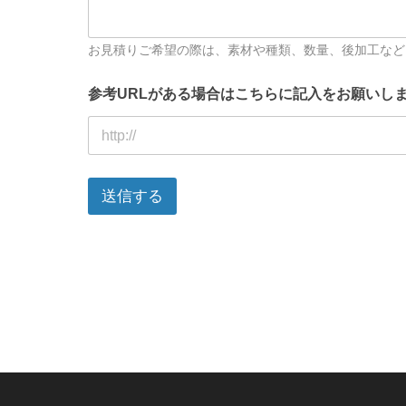
わ
せ
内
お見積りご希望の際は、素材や種類、数量、後加工など
容
参考URLがある場合はこちらに記入をお願いし
送信する