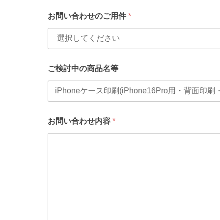
お問い合わせのご用件
*
ご検討中の商品名等
会
お問い合わせ内容
*
社
名
・
団
体
名
*
お
問
い
合