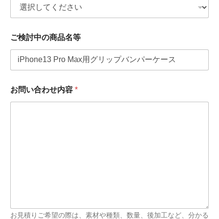
会
ご検討中の商品名等
社
名
・
団
体
名
お問い合わせ内容
*
メ
ー
ル
ア
ド
レ
ス
お見積りご希望の際は、素材や種類、数量、後加工など、分かる