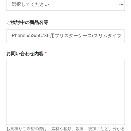
*
ご検討中の商品名等
お
問
い
合
わ
せ
お問い合わせ内容
*
の
ご
用
件
*
お見積りご希望の際は、素材や種類、数量、後加工など、分かる